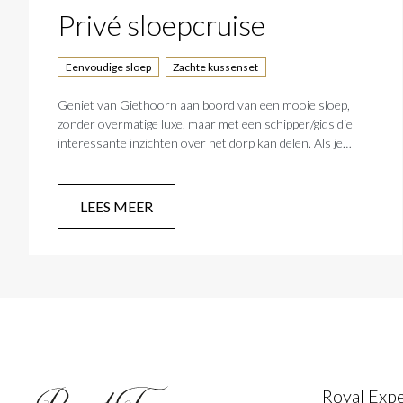
Privé sloepcruise
Eenvoudige sloep
Zachte kussenset
Geniet van Giethoorn aan boord van een mooie sloep,
zonder overmatige luxe, maar met een schipper/gids die
interessante inzichten over het dorp kan delen. Als je
daarvan genoten hebt, kun je erop vertrouwen dat we er
alles aan zullen doen om je tijd in Giethoorn zo aangenaam
mogelijk te maken.
LEES MEER
Royal Exp