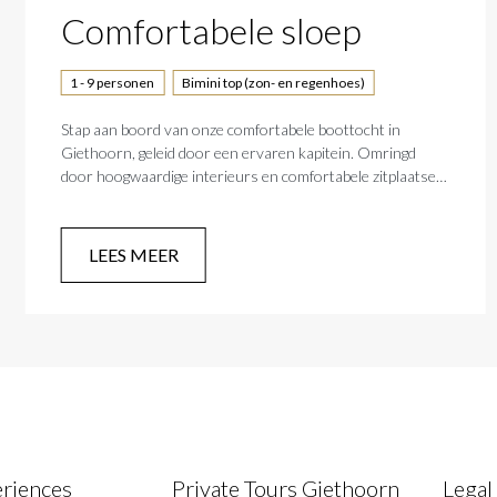
Comfortabele sloep
1 - 9 personen
Bimini top (zon- en regenhoes)
Stap aan boord van onze comfortabele boottocht in
Giethoorn, geleid door een ervaren kapitein. Omringd
door hoogwaardige interieurs en comfortabele zitplaatsen,
geniet je van voorzieningen zoals WiFi, radio, en
Bluetooth-connectiviteit. Klap de grote eikenhouten tafel
uit voor een heerlijke dinerervaring aan boord.
LEES MEER
eriences
Private Tours Giethoorn
Legal