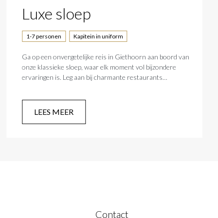
Luxe sloep
1-7 personen
Kapitein in uniform
Ga op een onvergetelijke reis in Giethoorn aan boord van
onze klassieke sloep, waar elk moment vol bijzondere
ervaringen is. Leg aan bij charmante restaurants
onderweg en ontspan op het water in de schaduw van de
bimini-top. Onze deskundige schipper zal fascinerende
verhalen over het dorp delen, zodat je Giethoorn-ervaring
LEES MEER
echt onvergetelijk wordt.
Contact