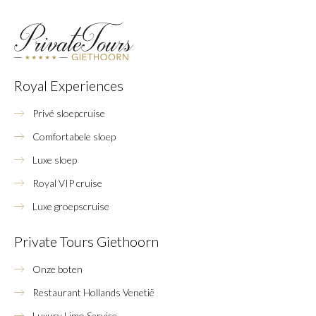
Royal Experiences
Privé sloepcruise
Comfortabele sloep
Luxe sloep
Royal VIP cruise
Luxe groepscruise
Private Tours Giethoorn
Onze boten
Restaurant Hollands Venetië
Luxury Limo Service