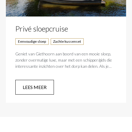
Privé sloepcruise
Eenvoudige sloep
Zachte kussenset
Geniet van Giethoorn aan boord van een mooie sloep,
zonder overmatige luxe, maar met een schipper/gids die
interessante inzichten over het dorp kan delen. Als je
daarvan genoten hebt, kun je erop vertrouwen dat we er
alles aan zullen doen om je tijd in Giethoorn zo
aangenaam mogelijk te maken.
LEES MEER