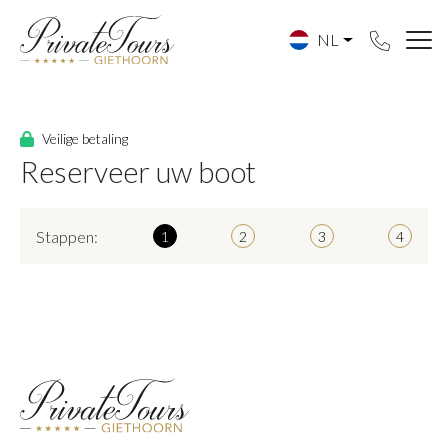
NL
Veilige betaling
Reserveer uw boot
Stappen:
1
2
3
4