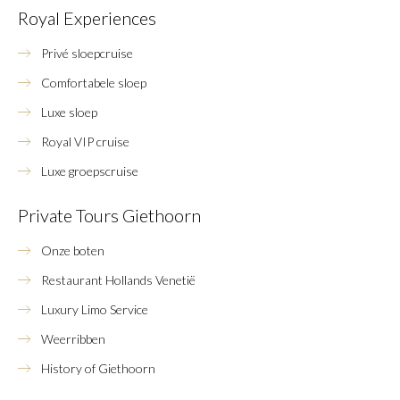
Royal Experiences
Privé sloepcruise
Comfortabele sloep
Luxe sloep
Royal VIP cruise
Luxe groepscruise
Private Tours Giethoorn
Onze boten
Restaurant Hollands Venetië
Luxury Limo Service
Weerribben
History of Giethoorn